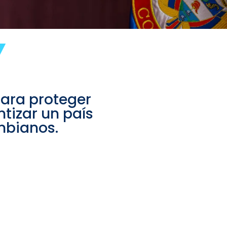
Y
para proteger
ntizar un país
mbianos.