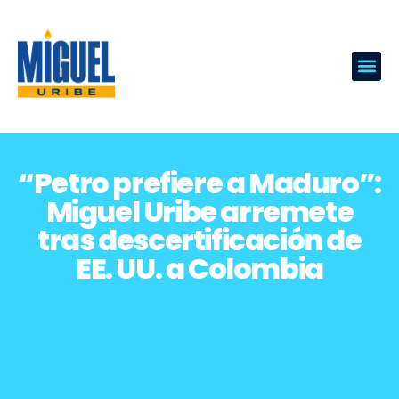
“Petro prefiere a Maduro”:
Miguel Uribe arremete
tras descertificación de
EE. UU. a Colombia