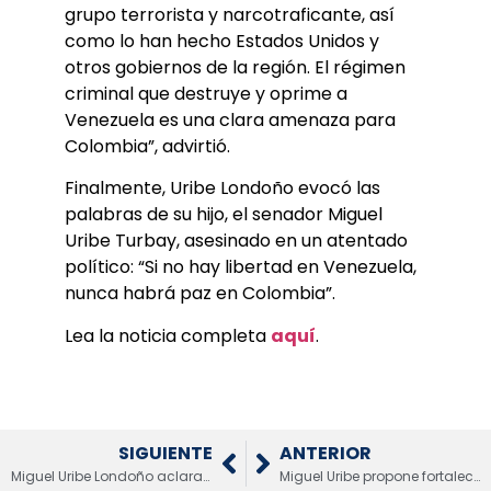
grupo terrorista y narcotraficante, así
como lo han hecho Estados Unidos y
otros gobiernos de la región. El régimen
criminal que destruye y oprime a
Venezuela es una clara amenaza para
Colombia”, advirtió.
Finalmente, Uribe Londoño evocó las
palabras de su hijo, el senador Miguel
Uribe Turbay, asesinado en un atentado
político: “Si no hay libertad en Venezuela,
nunca habrá paz en Colombia”.
Lea la noticia completa
aquí
.
SIGUIENTE
ANTERIOR
Miguel Uribe Londoño aclara que no tiene roces con precandidatos del Centro Democrático
Miguel Uribe propone fortalecer la transparencia en contrataciones públicas con tecnología