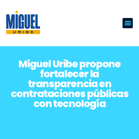
Miguel Uribe propone
fortalecer la
transparencia en
contrataciones públicas
con tecnología