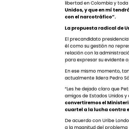
libertad en Colombia y toda 
Unidos, y que en mí tendr
con el narcotráfico”.
La propuesta radical de U
El precandidato presidencial
él como su gestión no repres
relación con la administraci
para expresar su evidente o
En ese mismo momento, tambi
actualmente lidera Pedro S
“Les he dejado claro que Pe
amigos de Estados Unidos y
convertiremos el Minister
cuartel a la lucha contra 
De acuerdo con Uribe Londoñ
a la magnitud del problema 