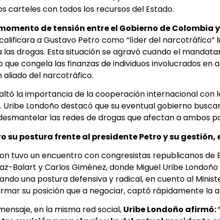
os carteles con todos los recursos del Estado.
momento de tensión entre el Gobierno de Colombia y 
lificara a Gustavo Petro como “líder del narcotráfico” lu
 las drogas. Esta situación se agravó cuando el mandatar
tro que congela las finanzas de individuos involucrados en a
 aliado del narcotráfico.
altó la importancia de la cooperación internacional con l
o. Uribe Londoño destacó que su eventual gobierno busca
desmantelar las redes de drogas que afectan a ambos pa
o su postura frente al presidente Petro y su gestión,
ton tuvo un encuentro con congresistas republicanos de 
az-Balart y Carlos Giménez, donde Miguel Uribe Londoño
ndo una postura defensiva y radical, en cuento al Minist
rmar su posición que a negociar, captó rápidamente la at
ensaje, en la misma red social,
Uribe Londoño afirmó: 