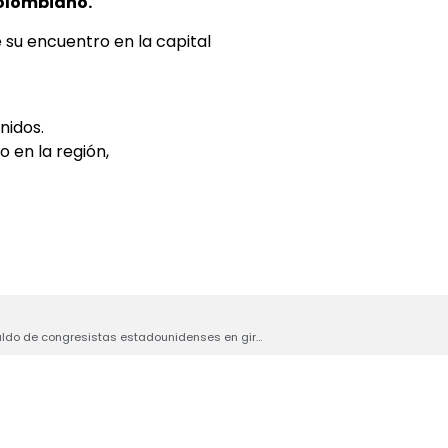
 colombiano.
 su encuentro en la capital
nidos.
 en la región,
Miguel Uribe Londoño recibe respaldo de congresistas estadounidenses en gira por Washington