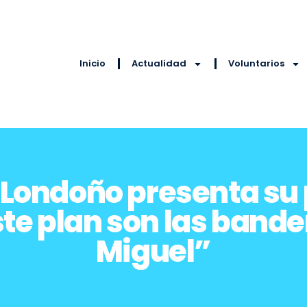
Inicio
Actualidad
Voluntarios
 Londoño presenta s
te plan son las bande
Miguel”