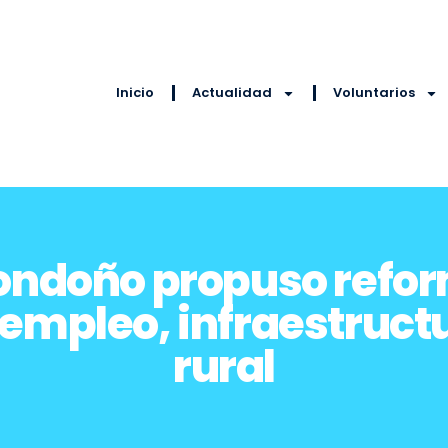
Inicio
Actualidad
Voluntarios
Londoño propuso refor
empleo, infraestructu
rural