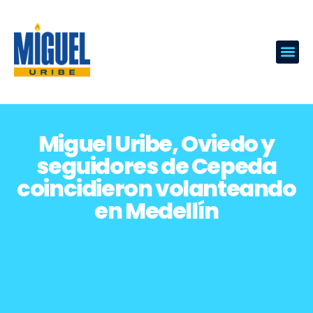
Miguel Uribe, Oviedo y
seguidores de Cepeda
coincidieron volanteando
en Medellín