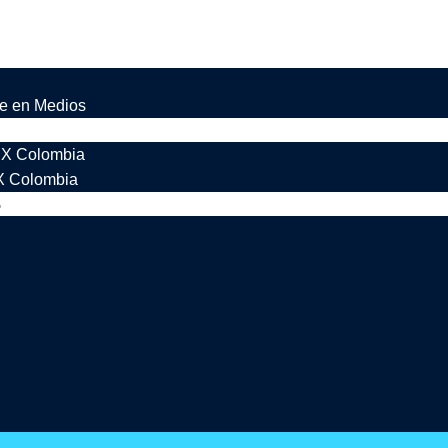
be en Medios
s X Colombia
X Colombia
o