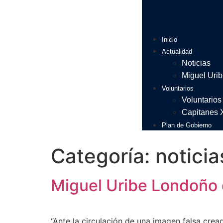
Inicio
Actualidad
Noticias
Miguel Uri
Voluntarios
Voluntario
Capitanes 
Plan de Gobierno
Categoría:
noticia
Miguel Uribe Londoño 
“Ante la circulación de una imagen falsa cread