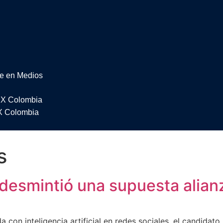
be en Medios
s X Colombia
X Colombia
s
desmintió una supuesta alian
a con inteligencia artificial en redes sociales, el candidat