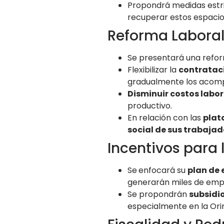
Propondrá medidas estr
recuperar estos espacios
Reforma Laboral
Se presentará una refo
Flexibilizar la
contratac
gradualmente los acomp
Disminuir costos labor
productivo.
En relación con las
plat
social de sus trabajad
Incentivos para 
Se
enfocará su
plan de 
generarán miles de emple
Se propondrán
subsidio
especialmente en la Orin