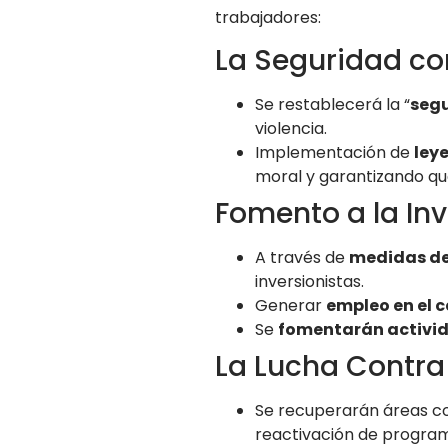
trabajadores:
La Seguridad co
Se restablecerá la “
seg
violencia.
Implementación de
leye
moral y garantizando qu
Fomento a la In
A través de
medidas de 
inversionistas.
Generar
empleo en el
Se
fomentarán activi
La Lucha Contra 
Se recuperarán áreas c
reactivación de program