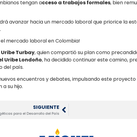
mbianos tengan a
cceso a trabajos formales
, bien rem
rá avanzar hacia un mercado laboral que priorice la estab
.
el mercado laboral en Colombia!
 Uribe Turbay
, quien compartió su plan como precandida
l Uribe Londoño
, ha decidido continuar este camino, pre
o del país.
 nuevos encuentros y debates, impulsando este proyect
a su hijo.
SIGUIENTE
géticas para el Desarrollo del País