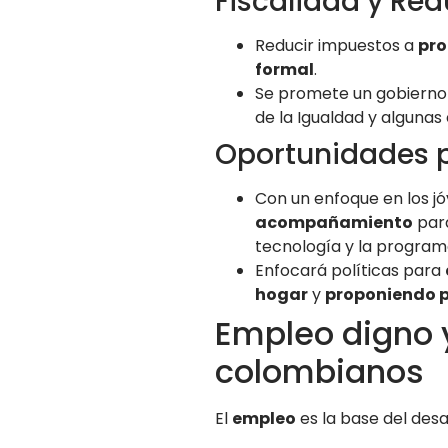
Fiscalidad y Re
Reducir impuestos a
pro
formal
.
Se promete un gobierno 
de la Igualdad y alguna
Oportunidades p
Con un enfoque en los jó
acompañamiento
para
tecnología y la program
Enfocará políticas para
hogar
y
proponiendo p
Empleo digno 
colombianos
El
empleo
es la base del desar