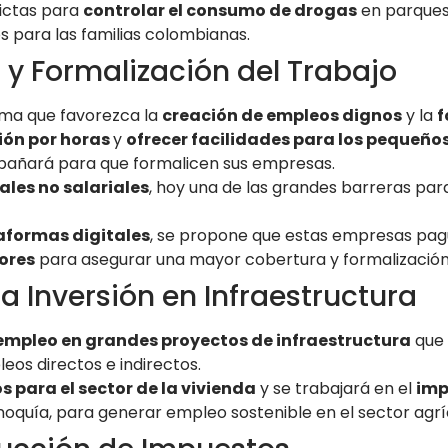
ictas para
controlar el consumo de drogas
en parques
 para las familias colombianas.
 y Formalización del Trabajo
rma que favorezca la
creación de empleos dignos
y la
f
ión por horas
y
ofrecer facilidades para los pequeño
añará para que formalicen sus empresas.
ales no salariales
, hoy una de las grandes barreras par
aformas digitales
, se propone que estas empresas pag
ores
para asegurar una mayor cobertura y formalización
la Inversión en Infraestructura
empleo en grandes proyectos de infraestructura
que 
os directos e indirectos.
s para el sector de la vivienda
y se trabajará en el
imp
oquía, para generar empleo sostenible en el sector agrí