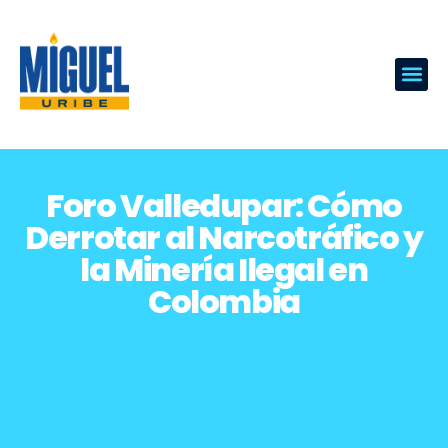
Foro Valledupar: Cómo
Derrotar al Narcotráfico y
la Minería Ilegal en
Colombia