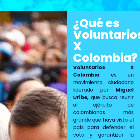
¿Qué es
Voluntario
X
Colombia?
Voluntarios X
Colombia
es un
movimiento ciudadano
liderado por
Miguel
Uribe,
que busca reunir
al ejército de
colombianos más
grande que haya visto el
país para defender el
voto y garantizar la