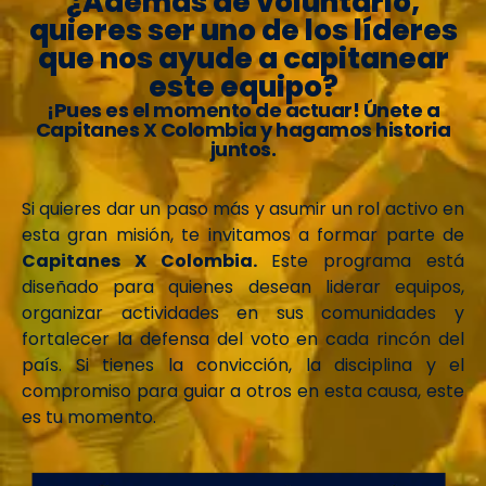
¿Además de voluntario,
quieres ser uno de los líderes
que nos ayude a capitanear
este equipo?
¡Pues es el momento de actuar! Únete a
Capitanes X Colombia y hagamos historia
juntos.
Si quieres dar un paso más y asumir un rol activo en
esta gran misión, te invitamos a formar parte de
Capitanes X Colombia.
Este programa está
diseñado para quienes desean liderar equipos,
organizar actividades en sus comunidades y
fortalecer la defensa del voto en cada rincón del
país. Si tienes la convicción, la disciplina y el
compromiso para guiar a otros en esta causa, este
es tu momento.