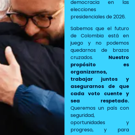
democracia en las
elecciones
presidenciales de 2026.
Sabemos que el futuro
de Colombia está en
juego y no podemos
quedarnos de brazos
cruzados.
Nuestro
propósito es
organizarnos,
trabajar juntos y
asegurarnos de que
cada voto cuente y
sea respetado.
Queremos un país con
seguridad,
oportunidades y
progreso, y para