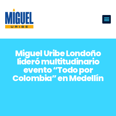
Miguel Uribe Londoño
lideró multitudinario
evento “Todo por
Colombia” en Medellín