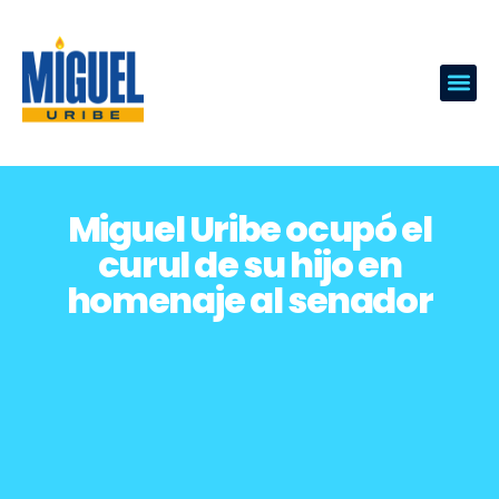
Miguel Uribe ocupó el
curul de su hijo en
homenaje al senador