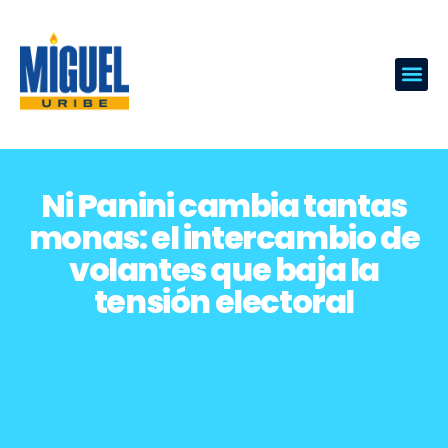
Ni Panini cambia tantas
monas: el intercambio de
volantes que baja la
tensión electoral