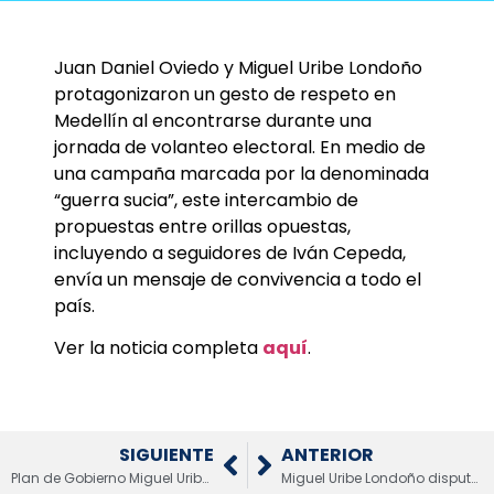
Juan Daniel Oviedo y Miguel Uribe Londoño
protagonizaron un gesto de respeto en
Medellín al encontrarse durante una
jornada de volanteo electoral. En medio de
una campaña marcada por la denominada
“guerra sucia”, este intercambio de
propuestas entre orillas opuestas,
incluyendo a seguidores de Iván Cepeda,
envía un mensaje de convivencia a todo el
país.
Ver la noticia completa
aquí
.
SIGUIENTE
ANTERIOR
Plan de Gobierno Miguel Uribe Londoño: Propuestas del candidato del Partido Demócrata Colombiano
Miguel Uribe Londoño disputa la presidencia con un plan de tres pilares