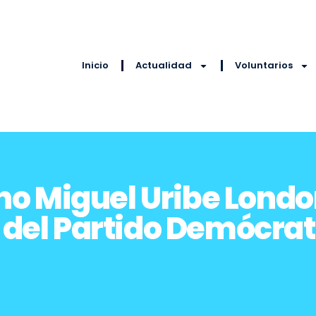
Inicio
Actualidad
Voluntarios
no Miguel Uribe Lond
 del Partido Demócr