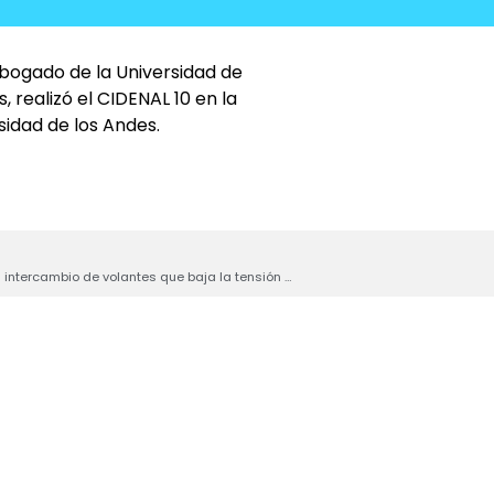
abogado de la Universidad de
 realizó el CIDENAL 10 en la
sidad de los Andes.
Ni Panini cambia tantas monas: el intercambio de volantes que baja la tensión electoral