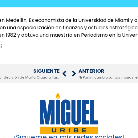
en Medellín. Es economista de la Universidad de Miami y 
 una especialización en finanzas y estudios estratégicos,
en 1982 y obtuvo una maestría en Periodismo en la Univer
í
.
SIGUIENTE
ANTERIOR
“Me duele”: Miguel Uribe Londoño volvió a criticar decisión de María Claudia Tarazona de apoyar a Paloma Valencia
¡Sígueme en mis redes sociales!